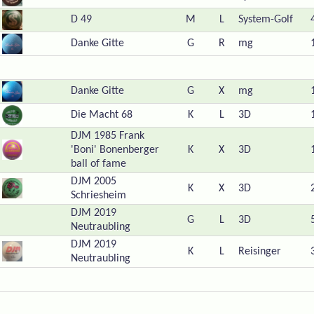
D 49
M
L
System-Golf
Danke Gitte
G
R
mg
Danke Gitte
G
X
mg
Die Macht 68
K
L
3D
DJM 1985 Frank
'Boni' Bonenberger
K
X
3D
ball of fame
DJM 2005
K
X
3D
Schriesheim
DJM 2019
G
L
3D
Neutraubling
DJM 2019
K
L
Reisinger
Neutraubling