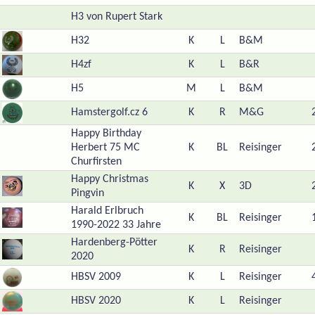
H3 von Rupert Stark
H32
K
L
B&M
H4zf
K
L
B&R
H5
M
L
B&M
Hamstergolf.cz 6
K
R
M&G
Happy Birthday
Herbert 75 MC
K
BL
Reisinger
Churfirsten
Happy Christmas
K
X
3D
Pingvin
Harald Erlbruch
K
BL
Reisinger
1990-2022 33 Jahre
Hardenberg-Pötter
K
R
Reisinger
2020
HBSV 2009
K
L
Reisinger
HBSV 2020
K
L
Reisinger