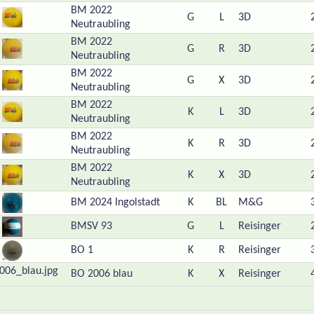
BM 2022
G
L
3D
Neutraubling
BM 2022
G
R
3D
Neutraubling
BM 2022
G
X
3D
Neutraubling
BM 2022
K
L
3D
Neutraubling
BM 2022
K
R
3D
Neutraubling
BM 2022
K
X
3D
Neutraubling
BM 2024 Ingolstadt
K
BL
M&G
BMSV 93
G
L
Reisinger
BO 1
K
R
Reisinger
BO 2006 blau
K
X
Reisinger