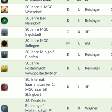
30 Jahre 1. MGC
K
L
Reisinger
Vösendorf
30 Jahre Bad
K
L
Reisinger
Nenndorf
30 Jahre MGC
G
X
3D
Ingolstadt
30 Jahre MGC
M
L
mg
Solingen
30 Jahre Minigolf
K
L
Reisinger
B'hofen
30 Jahre
Postminigolf
K
L
Reisinger
www.postactivity.ch
30. Internat.
Saarlandturnier 1.
K
L
3D
MGC Saar 68
St.Ingbert
36. Deutsche
Bahnengolf
K
X
Wagner
Meisterschaft 91