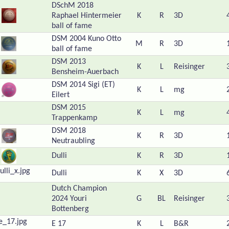
DSchM 2018
Raphael Hintermeier
K
R
3D
ball of fame
DSM 2004 Kuno Otto
M
R
3D
ball of fame
DSM 2013
K
L
Reisinger
Bensheim-Auerbach
DSM 2014 Sigi (ET)
K
L
mg
Eilert
DSM 2015
K
L
mg
Trappenkamp
DSM 2018
K
R
3D
Neutraubling
Dulli
K
R
3D
Dulli
K
X
3D
Dutch Champion
2024 Youri
G
BL
Reisinger
Bottenberg
E 17
K
L
B&R