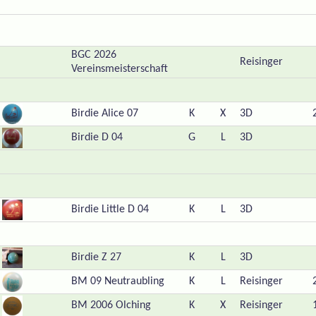
BGC 2026
Reisinger
Vereinsmeisterschaft
Birdie Alice 07
K
X
3D
Birdie D 04
G
L
3D
Birdie Little D 04
K
L
3D
Birdie Z 27
K
L
3D
BM 09 Neutraubling
K
L
Reisinger
BM 2006 Olching
K
X
Reisinger