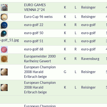
EURO GAMES
K
L
Reisinger
VIENNA 2*24
Euro-Cup 96 weiss
K
L
Reisinger
euro-golf 22
K
R
euro-golf
euro-golf 50
K
L
euro-golf
euro-golf 51
K
L
euro-golf
euro-golf 68
K
R
euro-golf
Europameister 2000
K
R
Ravensburg
Karlheinz Gewert
European Champion
2008 Harald
G
L
Reisinger
Erlbruch beige
European Champion
2008 Harald
K
L
Reisinger
Erlbruch beige
European Champion