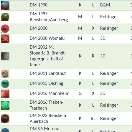
DM 1990
K
L
B&M
DM 1997
M
L
Reisinger
Bensheim/Auerberg
DM 2000
M
X
Reisinger
DM 2000 Womalu
M
L
3D
DM 2002 M.
Stoparic B. Brandt-
K
R
3D
Lagerquist ball of
fame
DM 2011 Landshut
K
L
Reisinger
DM 2015 Olching
K
L
Reisinger
DM 2016 Mannheim
G
X
3D
DM 2016 Traben-
K
L
Reisinger
Trarbach
DM 2023 Bensheim
K
BL
Reisinger
Auerbach
DM 96 Murnau