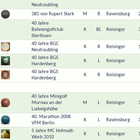
Neutraubling
385 von Rupert Stark
M
R
Ravensburg
40 Jahre
Bahnengolfclub
K
BL
Reisinger
Illertissen
40 Jahre BGC
K
R
Reisinger
Neutraubling
40 Jahre BGS
K
L
Reisinger
Hardenberg
40 Jahre BGS
K
R
Reisinger
Hardenberg
40 Jahre Minigolf
Murnau an der
M
L
Reisinger
Ludwigshöhe
40. Marathon 2008
K
L
Ravensburg
VFM Berlin
5 Jahre MC Hofmatt-
K
L
Reisinger
Worb 2010