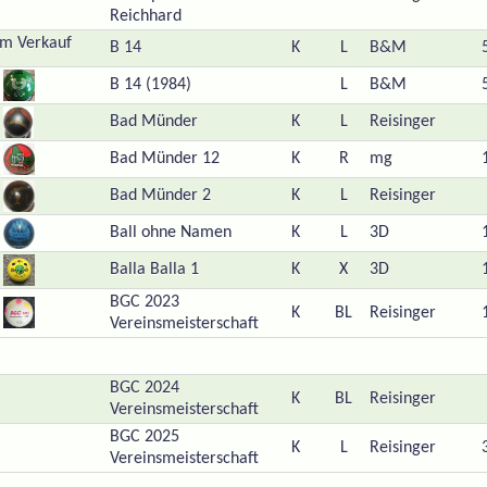
Reichhard
B 14
K
L
B&M
B 14 (1984)
L
B&M
Bad Münder
K
L
Reisinger
Bad Münder 12
K
R
mg
Bad Münder 2
K
L
Reisinger
Ball ohne Namen
K
L
3D
Balla Balla 1
K
X
3D
BGC 2023
K
BL
Reisinger
Vereinsmeisterschaft
BGC 2024
K
BL
Reisinger
Vereinsmeisterschaft
BGC 2025
K
L
Reisinger
Vereinsmeisterschaft