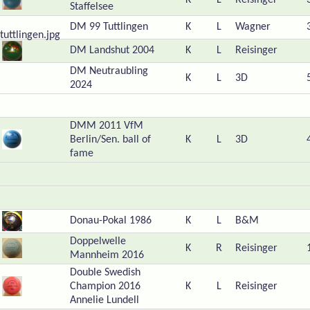
K
L
Reisinger
Staffelsee
DM 99 Tuttlingen
K
L
Wagner
DM Landshut 2004
K
L
Reisinger
DM Neutraubling
K
L
3D
2024
DMM 2011 VfM
Berlin/Sen. ball of
K
L
3D
fame
Donau-Pokal 1986
K
L
B&M
Doppelwelle
K
R
Reisinger
Mannheim 2016
Double Swedish
Champion 2016
K
L
Reisinger
Annelie Lundell