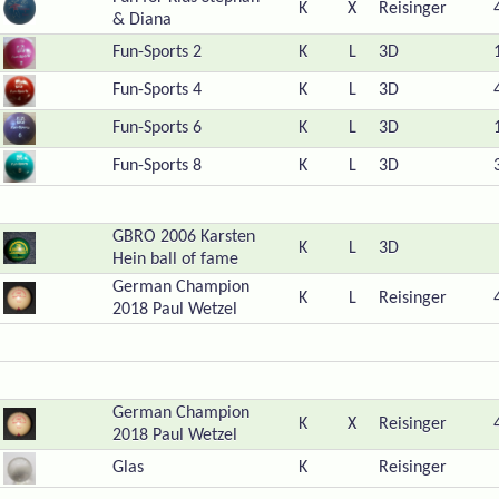
K
X
Reisinger
& Diana
Fun-Sports 2
K
L
3D
Fun-Sports 4
K
L
3D
Fun-Sports 6
K
L
3D
Fun-Sports 8
K
L
3D
GBRO 2006 Karsten
K
L
3D
Hein ball of fame
German Champion
K
L
Reisinger
2018 Paul Wetzel
German Champion
K
X
Reisinger
2018 Paul Wetzel
Glas
K
Reisinger