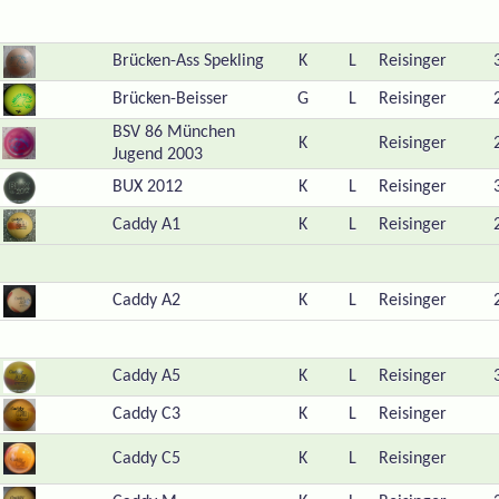
Brücken-Ass Spekling
K
L
Reisinger
Brücken-Beisser
G
L
Reisinger
BSV 86 München
K
Reisinger
Jugend 2003
BUX 2012
K
L
Reisinger
Caddy A1
K
L
Reisinger
Caddy A2
K
L
Reisinger
Caddy A5
K
L
Reisinger
Caddy C3
K
L
Reisinger
Caddy C5
K
L
Reisinger