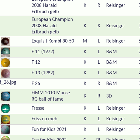
2008 Harald
K
R
Reisinger
Erlbruch gelb
European Champion
2008 Harald
K
X
Reisinger
Erlbruch gelb
Exquisit Kombi 80-50
M
L
Reisinger
F 11 (1972)
K
L
B&M
F 12
K
L
B&M
F 13 (1982)
K
L
B&M
F 26
K
R
B&M
FiMM 2010 Manse
K
R
3D
RG ball of fame
Fresse
K
L
Reisinger
Friss no meh
K
L
Reisinger
Fun for Kids 2021
K
L
Reisinger