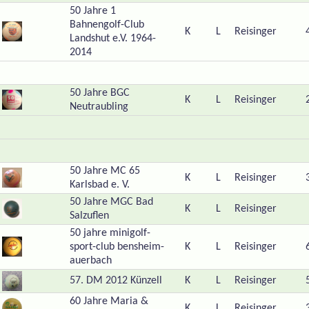
50 Jahre 1
Bahnengolf-Club
K
L
Reisinger
Landshut e.V. 1964-
2014
50 Jahre BGC
K
L
Reisinger
Neutraubling
50 Jahre MC 65
K
L
Reisinger
Karlsbad e. V.
50 Jahre MGC Bad
K
L
Reisinger
Salzuflen
50 jahre minigolf-
sport-club bensheim-
K
L
Reisinger
auerbach
57. DM 2012 Künzell
K
L
Reisinger
60 Jahre Maria &
K
L
Reisinger