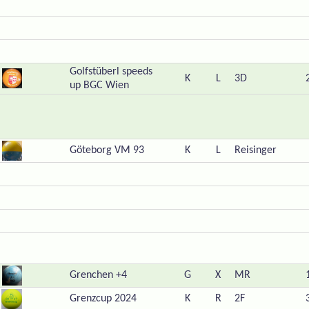
Golfstüberl speeds
K
L
3D
up BGC Wien
Göteborg VM 93
K
L
Reisinger
Grenchen +4
G
X
MR
Grenzcup 2024
K
R
2F