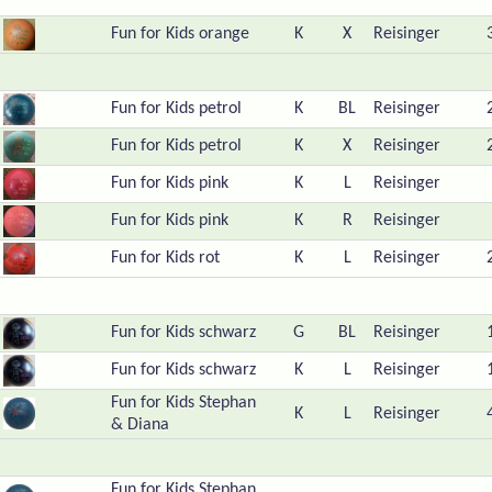
Fun for Kids orange
K
X
Reisinger
Fun for Kids petrol
K
BL
Reisinger
Fun for Kids petrol
K
X
Reisinger
Fun for Kids pink
K
L
Reisinger
Fun for Kids pink
K
R
Reisinger
Fun for Kids rot
K
L
Reisinger
Fun for Kids schwarz
G
BL
Reisinger
Fun for Kids schwarz
K
L
Reisinger
Fun for Kids Stephan
K
L
Reisinger
& Diana
Fun for Kids Stephan