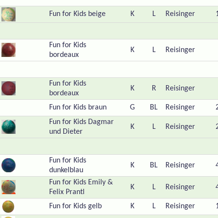
Fun for Kids beige
K
L
Reisinger
Fun for Kids
K
L
Reisinger
bordeaux
Fun for Kids
K
R
Reisinger
bordeaux
Fun for Kids braun
G
BL
Reisinger
Fun for Kids Dagmar
K
L
Reisinger
und Dieter
Fun for Kids
K
BL
Reisinger
dunkelblau
Fun for Kids Emily &
K
L
Reisinger
Felix Prantl
Fun for Kids gelb
K
L
Reisinger