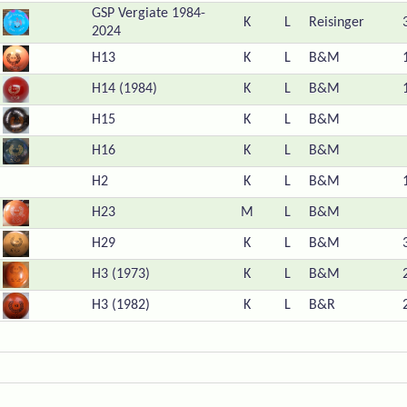
GSP Vergiate 1984-
K
L
Reisinger
2024
H13
K
L
B&M
H14 (1984)
K
L
B&M
H15
K
L
B&M
H16
K
L
B&M
H2
K
L
B&M
H23
M
L
B&M
H29
K
L
B&M
H3 (1973)
K
L
B&M
H3 (1982)
K
L
B&R