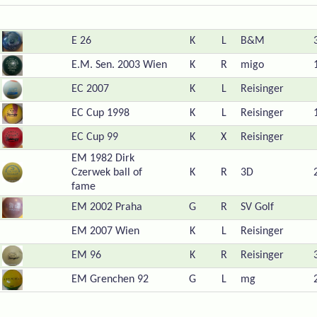
E 26
K
L
B&M
E.M. Sen. 2003 Wien
K
R
migo
EC 2007
K
L
Reisinger
EC Cup 1998
K
L
Reisinger
EC Cup 99
K
X
Reisinger
EM 1982 Dirk
Czerwek ball of
K
R
3D
fame
EM 2002 Praha
G
R
SV Golf
EM 2007 Wien
K
L
Reisinger
EM 96
K
R
Reisinger
EM Grenchen 92
G
L
mg