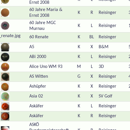
Ernst 2008
60 Jahre Maria &
K
R
Reisinger
Ernst 2008
60 Jahre MGC
K
L
Reisinger
Murnau
60 Renate
K
BL
Reisinger
A5
K
X
B&M
ABi 2000
K
L
Reisinger
Alice Uno WM 93
M
L
3D
AS Witten
G
X
Reisinger
Ashüpfer
K
X
Reisinger
Asia 02
K
X
SV Golf
Askäfer
K
L
Reisinger
Askäfer
K
R
Reisinger
ASKÖ