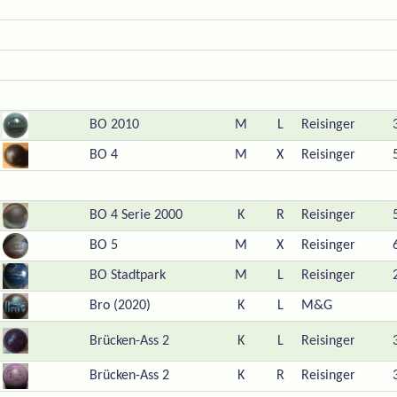
BO 2010
M
L
Reisinger
BO 4
M
X
Reisinger
BO 4 Serie 2000
K
R
Reisinger
BO 5
M
X
Reisinger
BO Stadtpark
M
L
Reisinger
Bro (2020)
K
L
M&G
Brücken-Ass 2
K
L
Reisinger
Brücken-Ass 2
K
R
Reisinger