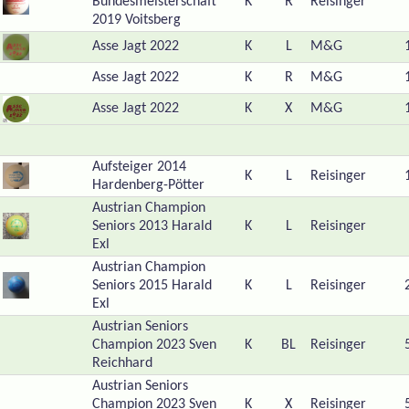
Bundesmeisterschaft
K
R
Reisinger
2019 Voitsberg
Asse Jagt 2022
K
L
M&G
Asse Jagt 2022
K
R
M&G
Asse Jagt 2022
K
X
M&G
Aufsteiger 2014
K
L
Reisinger
Hardenberg-Pötter
Austrian Champion
Seniors 2013 Harald
K
L
Reisinger
Exl
Austrian Champion
Seniors 2015 Harald
K
L
Reisinger
Exl
Austrian Seniors
Champion 2023 Sven
K
BL
Reisinger
Reichhard
Austrian Seniors
Champion 2023 Sven
K
X
Reisinger