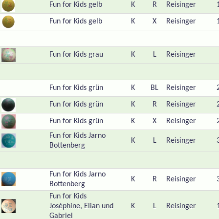
Fun for Kids gelb
K
R
Reisinger
Fun for Kids gelb
K
X
Reisinger
Fun for Kids grau
K
L
Reisinger
Fun for Kids grün
K
BL
Reisinger
Fun for Kids grün
K
R
Reisinger
Fun for Kids grün
K
X
Reisinger
Fun for Kids Jarno
K
L
Reisinger
Bottenberg
Fun for Kids Jarno
K
R
Reisinger
Bottenberg
Fun for Kids
Joséphine, Elian und
K
L
Reisinger
Gabriel