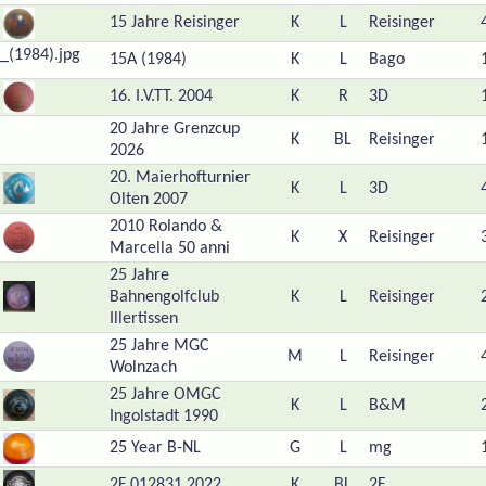
15 Jahre Reisinger
K
L
Reisinger
15A (1984)
K
L
Bago
16. I.V.TT. 2004
K
R
3D
20 Jahre Grenzcup
K
BL
Reisinger
2026
20. Maierhofturnier
K
L
3D
Olten 2007
2010 Rolando &
K
X
Reisinger
Marcella 50 anni
25 Jahre
Bahnengolfclub
K
L
Reisinger
Illertissen
25 Jahre MGC
M
L
Reisinger
Wolnzach
25 Jahre OMGC
K
L
B&M
Ingolstadt 1990
25 Year B-NL
G
L
mg
2F 012831 2022
K
BL
2F