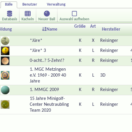
Bälle
Benutzer
Verwaltung
Databasis
Kacheln
Neuer Ball
Auswahl aufheben
Größe
Art
ildung
Name
Hersteller
*Jüre*
K
X
Reisinger
*Jüre* 3
K
L
Reisinger
0-acht..? 5-Zehn!?
K
R
Reisinger
1. MGC Metzingen
e.V. 1969 - 2009 40
K
L
3D
Jahre
1. MMGC 2009
K
R
Reisinger
15 Jahre Minigolf-
Center Neutraubling
K
L
Reisinger
Team 2020