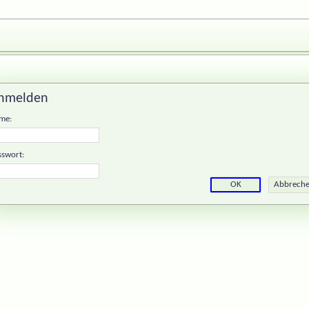
nmelden
me:
sswort: