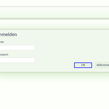
nmelden
me:
sswort: