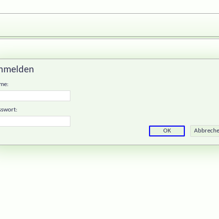
nmelden
me:
sswort: