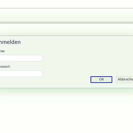
nmelden
me:
sswort: