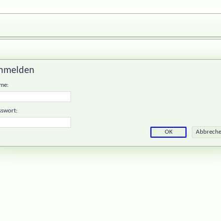
nmelden
me:
sswort: