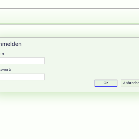
nmelden
me:
sswort: