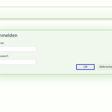
nmelden
me:
sswort: