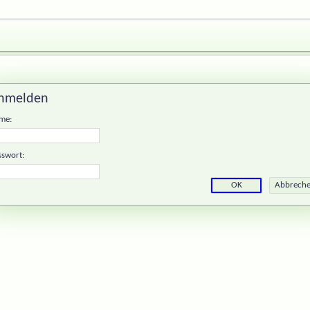
nmelden
me:
sswort: