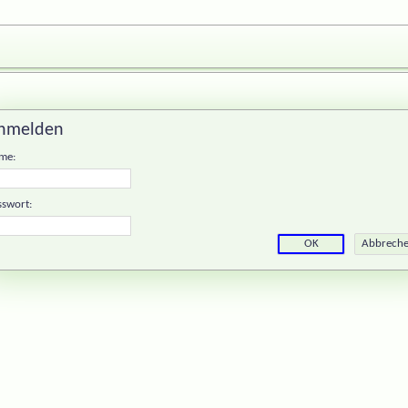
nmelden
me:
sswort: