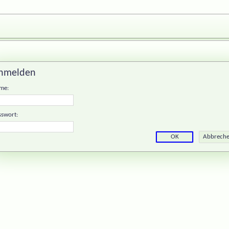
nmelden
me:
sswort: