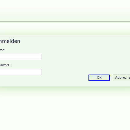
nmelden
me:
sswort: