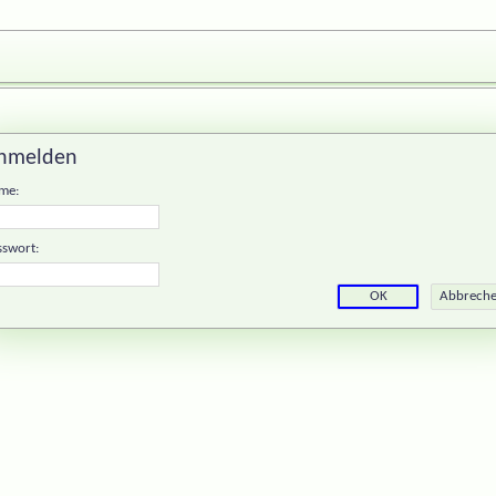
nmelden
me:
sswort: