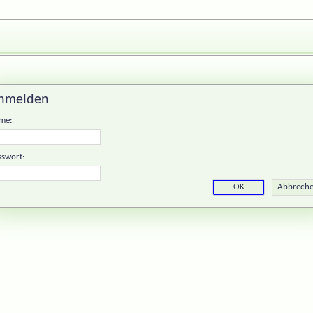
nmelden
me:
sswort: