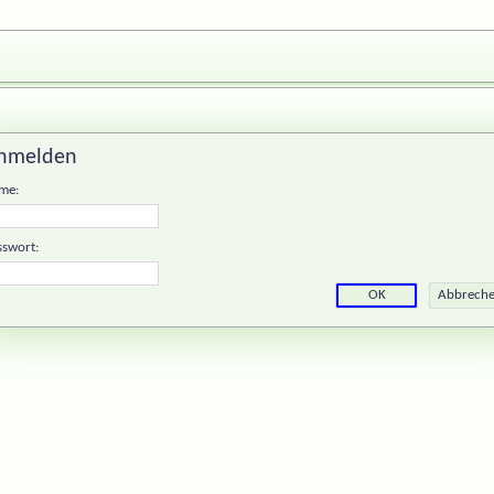
nmelden
me:
sswort: