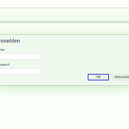
nmelden
me:
sswort: