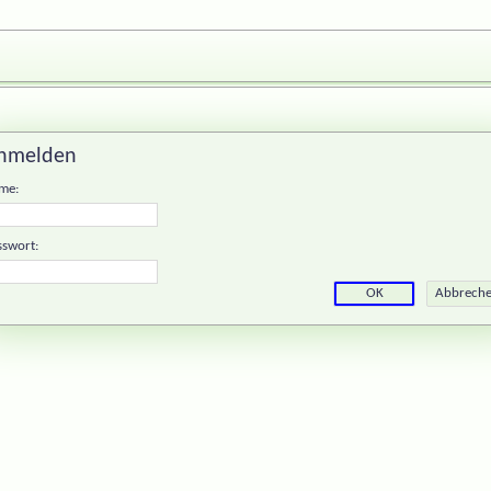
nmelden
me:
sswort: