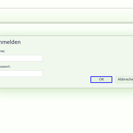
nmelden
me:
sswort: